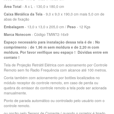
Área Total
- A x L - 130,0 x 180,0 cm
Caixa Metálica da Tela
- 9,0 x 9,0 x 190,0 cm mais 5,0 cm de
abas de fixação
Embalagem
- 13,0 x 13,0 x 205,0 cm /
Peso
- 12 Kgs
Marca Notecom
- Código TMW72-16x9
Espaço necessário para instalação dessa tela é de :
No
comprimento : de 1,96 m sem moldura e de 2,20 m com
moldura.
Por favor verifique seu espaço ! Dúvidas entre em
contato !
Tela de Projeção Retrátil Elétrica com acionamento por Controle
Remoto sem fio Radio Frequência com alcance até 100 metros.
Conta também com acionamento por botões localizados no
módulo receptor do controle remoto, em caso de perda ou
quebra do emissor do controle remoto a tela pode ser acionada
manualmente.
Ponto de parada automático ou controlado pelo usuário com o
controle remoto.
ou opção pelo Sensor de Corrente ( quando o projetor é ligado