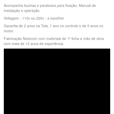
Acompanha buchas e parafusos para fixação, Manual de
instalação e operação.
Voltagem - 110v ou 220v - a escolher
Garantia de 2 anos na Tela, 1 ano no controle e de 5 anos no
motor.
Fabricação Notecom com materiais de 1ª linha e mão de obra
com mais de 12 anos de experiência.