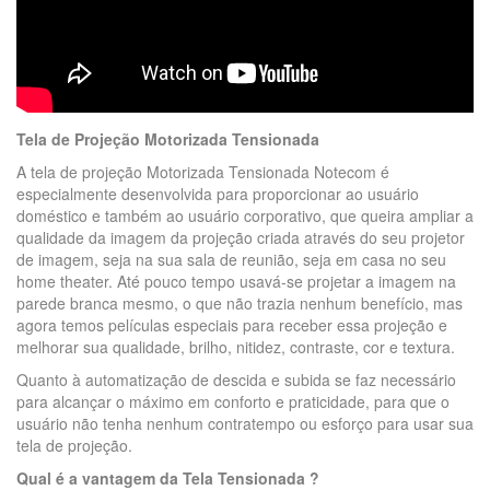
Tela de Projeção Motorizada Tensionada
A tela de projeção Motorizada Tensionada Notecom é
especialmente desenvolvida para proporcionar ao usuário
doméstico e também ao usuário corporativo, que queira ampliar a
qualidade da imagem da projeção criada através do seu projetor
de imagem, seja na sua sala de reunião, seja em casa no seu
home theater. Até pouco tempo usavá-se projetar a imagem na
parede branca mesmo, o que não trazia nenhum benefício, mas
agora temos películas especiais para receber essa projeção e
melhorar sua qualidade, brilho, nitidez, contraste, cor e textura.
Quanto à automatização de descida e subida se faz necessário
para alcançar o máximo em conforto e praticidade, para que o
usuário não tenha nenhum contratempo ou esforço para usar sua
tela de projeção.
Qual é a vantagem da Tela Tensionada ?