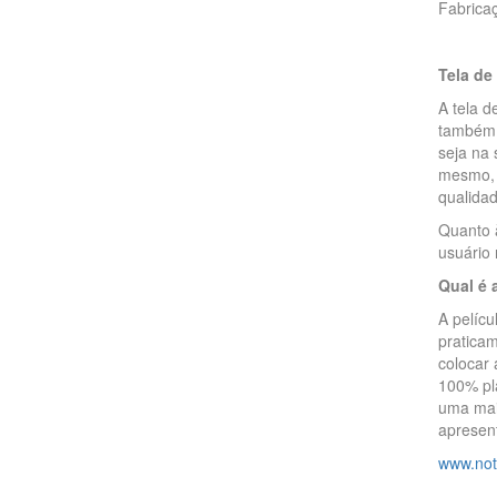
Fabrica
Tela de
A tela 
também a
seja na
mesmo, 
qualidade
Quanto à
usuário 
Qual é 
A pelícu
praticam
colocar
100% pl
uma maio
apresen
www.not