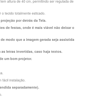
r tem altura de 40 cm, permitindo ser regulada de
r o tecido totalmente esticado.
 projeção por detrás da Tela.
ões de festas, onde é mais viável não deixar o
ela de modo que a imagem gerada seja assistida
s letras invertidas, caso haja textos.
 de um bom projetor.
ca.
fácil instalação.
vendida separadamente).
o.