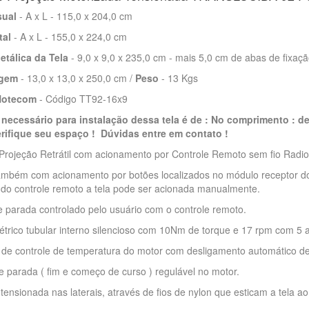
sual
- A x L - 115,0 x 204,0 cm
tal
- A x L - 155,0 x 224,0 cm
etálica da Tela
- 9,0 x 9,0 x 235,0 cm - mais 5,0 cm de abas de fixaç
gem
- 13,0 x 13,0 x 250,0 cm /
Peso
- 13 Kgs
Notecom
- Código TT92-16x9
necessário para instalação dessa tela é de :
No comprimento : de
erifique seu espaço ! Dúvidas entre em contato !
 Projeção Retrátil com acionamento por Controle Remoto sem fio Radi
ambém com acionamento por botões localizados no módulo receptor do
 do controle remoto a tela pode ser acionada manualmente.
 parada controlado pelo usuário com o controle remoto.
étrico tubular interno silencioso com 10Nm de torque e 17 rpm com 5 
 de controle de temperatura do motor com desligamento automático d
e parada ( fim e começo de curso ) regulável no motor.
 tensionada nas laterais, através de fios de nylon que esticam a tela a