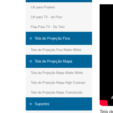
Lift para Projetor
Lift para TV - de Piso
Flap Para TV - De Teto
Tela de Projeção Fixa
Tela de Projeção Fixa Matte White
Tela de Projeção Mapa
Tela de Projeção Mapa Matte White
Tela de Projeção Mapa High Contrast
Tela de Projeção Mapa Translúcida
Suportes
Tela 