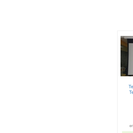
Te
T
e