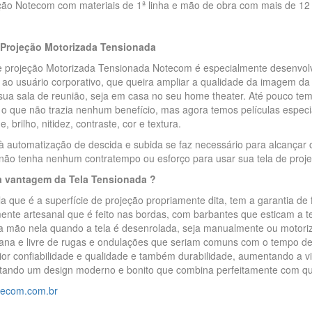
ção Notecom com materiais de 1ª linha e mão de obra com mais de 12
 Projeção Motorizada Tensionada
de projeção Motorizada Tensionada Notecom é especialmente desenvolv
o usuário corporativo, que queira ampliar a qualidade da imagem da 
 sua sala de reunião, seja em casa no seu home theater. Até pouco t
o que não trazia nenhum benefício, mas agora temos películas especi
, brilho, nitidez, contraste, cor e textura.
 automatização de descida e subida se faz necessário para alcançar 
não tenha nenhum contratempo ou esforço para usar sua tela de proje
a vantagem da Tela Tensionada ?
la que é a superfície de projeção propriamente dita, tem a garantia de 
ente artesanal que é feito nas bordas, com barbantes que esticam a t
 a mão nela quando a tela é desenrolada, seja manualmente ou motori
ana e livre de rugas e ondulações que seriam comuns com o tempo de
r confiabilidade e qualidade e também durabilidade, aumentando a vid
tando um design moderno e bonito que combina perfeitamente com qu
ecom.com.br