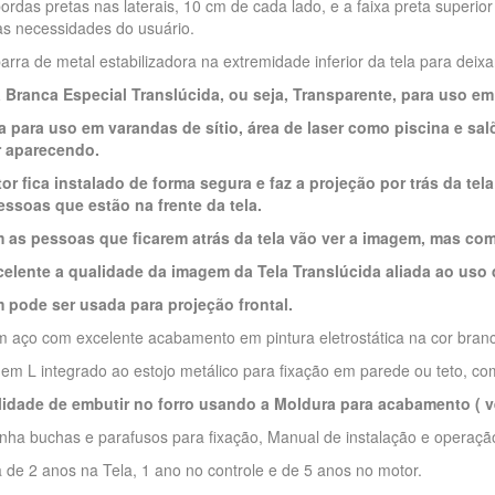
ordas pretas nas laterais, 10 cm de cada lado, e a faixa preta superio
as necessidades do usuário.
arra de metal estabilizadora na extremidade inferior da tela para deixa
a Branca Especial Translúcida, ou seja, Transparente, para uso em
a para uso em varandas de sítio, área de laser como piscina e sal
r aparecendo.
tor fica instalado de forma segura e faz a projeção por trás da t
essoas que estão na frente da tela.
as pessoas que ficarem atrás da tela vão ver a imagem, mas com a
celente a qualidade da imagem da Tela Translúcida aliada ao uso
pode ser usada para projeção frontal.
m aço com excelente acabamento em pintura eletrostática na cor bran
em L integrado ao estojo metálico para fixação em parede ou teto, com 
lidade de embutir no forro usando a Moldura para acabamento ( 
ha buchas e parafusos para fixação, Manual de instalação e operaçã
 de 2 anos na Tela, 1 ano no controle e de 5 anos no motor.