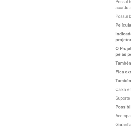
Possui b
acordo 
Possui b
Películ
Indicad
projeto
O Proje
pelas p
Também 
Fica ex
Também 
Caixa e
Suporte 
Possibi
Acompan
Garantia