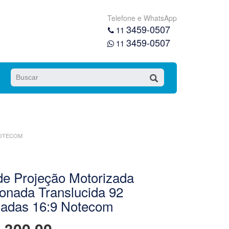
Telefone e WhatsApp
3459-0507
11
3459-0507
11
NOTECOM
de Projeção Motorizada
onada Translucida 92
gadas 16:9 Notecom
.300,00